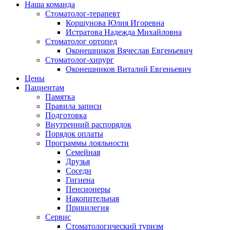
Наша команда
Стоматолог-терапевт
Коршунова Юлия Игоревна
Истратова Надежда Михайловна
Cтоматолог ортопед
Оконешников Вячеслав Евгеньевич
Cтоматолог-хирург
Оконешников Виталий Евгеньевич
Цены
Пациентам
Памятка
Правила записи
Подготовка
Внутренний распорядок
Порядок оплаты
Программы лояльности
Семейная
Друзья
Соседи
Гигиена
Пенсионеры
Накопительная
Привилегия
Cервис
Стоматологический туризм