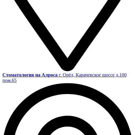
Cтоматология на Алроса
г. Орёл, Карачевское шоссе д.100
пом.65