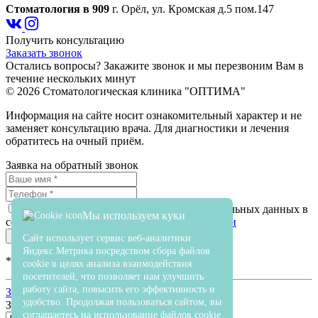
Стоматология в 909
г. Орёл, ул. Кромская д.5 пом.147
Получить консультацию
Заказать звонок
Остались вопросы? Закажите звонок и мы перезвоним Вам в
течение нескольких минут
© 2026 Стоматологическая клиника "ОПТИМА"
Информация на сайте носит ознакомительный характер и не
заменяет консультацию врача. Для диагностики и лечения
обратитесь на очный приём.
Заявка на обратный звонок
Я даю своё согласие на отработку персональных данных в
Мы используем куки
соотвествии с
политикой конфиденциальности
Сайт использует сервис веб-аналитики
Яндекс.Метрика посредством сбора файлов
*
- поля, обязательные для заполнения
cookie в целях анализа взаимодействия
посетителей, что позволяет нам улучшить
работу сайта, повысить его эффективность и
Закрыть
удобство. Продолжая пользоваться сайтом, вы
Записаться на приём
соглашаетесь на использование файлов cookie