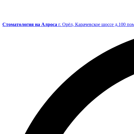
Cтоматология на Алроса
г. Орёл, Карачевское шоссе д.100 по