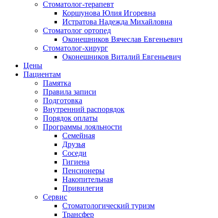
Стоматолог-терапевт
Коршунова Юлия Игоревна
Истратова Надежда Михайловна
Cтоматолог ортопед
Оконешников Вячеслав Евгеньевич
Cтоматолог-хирург
Оконешников Виталий Евгеньевич
Цены
Пациентам
Памятка
Правила записи
Подготовка
Внутренний распорядок
Порядок оплаты
Программы лояльности
Семейная
Друзья
Соседи
Гигиена
Пенсионеры
Накопительная
Привилегия
Cервис
Стоматологический туризм
Трансфер