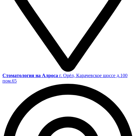
Cтоматология на Алроса
г. Орёл, Карачевское шоссе д.100
пом.65