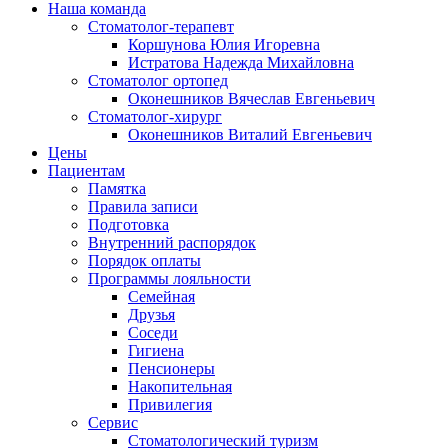
Наша команда
Стоматолог-терапевт
Коршунова Юлия Игоревна
Истратова Надежда Михайловна
Cтоматолог ортопед
Оконешников Вячеслав Евгеньевич
Cтоматолог-хирург
Оконешников Виталий Евгеньевич
Цены
Пациентам
Памятка
Правила записи
Подготовка
Внутренний распорядок
Порядок оплаты
Программы лояльности
Семейная
Друзья
Соседи
Гигиена
Пенсионеры
Накопительная
Привилегия
Cервис
Стоматологический туризм