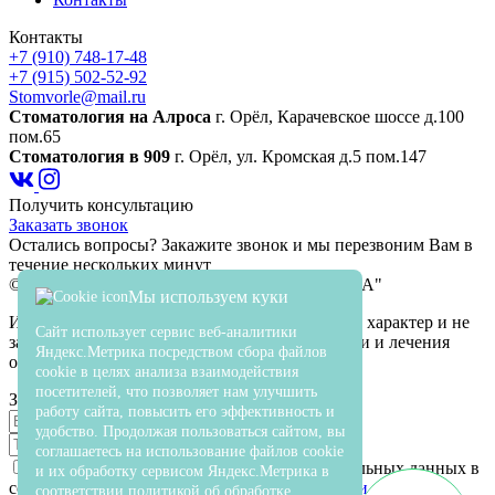
Контакты
+7 (910) 748-17-48
+7 (915) 502-52-92
Stomvorle@mail.ru
Cтоматология на Алроса
г. Орёл, Карачевское шоссе д.100
пом.65
Стоматология в 909
г. Орёл, ул. Кромская д.5 пом.147
Получить консультацию
Заказать звонок
Остались вопросы? Закажите звонок и мы перезвоним Вам в
течение нескольких минут
© 2026 Стоматологическая клиника "ОПТИМА"
Мы используем куки
Информация на сайте носит ознакомительный характер и не
Сайт использует сервис веб-аналитики
заменяет консультацию врача. Для диагностики и лечения
Яндекс.Метрика посредством сбора файлов
обратитесь на очный приём.
cookie в целях анализа взаимодействия
посетителей, что позволяет нам улучшить
Заявка на обратный звонок
работу сайта, повысить его эффективность и
удобство. Продолжая пользоваться сайтом, вы
соглашаетесь на использование файлов cookie
Я даю своё согласие на отработку персональных данных в
и их обработку сервисом Яндекс.Метрика в
соотвествии с
политикой конфиденциальности
соответствии политикой об обработке