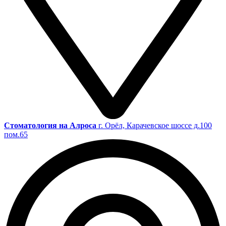
Cтоматология на Алроса
г. Орёл, Карачевское шоссе д.100
пом.65