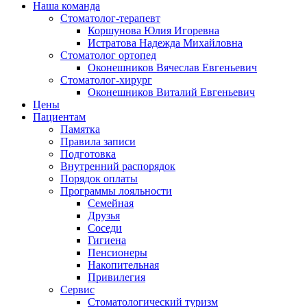
Наша команда
Стоматолог-терапевт
Коршунова Юлия Игоревна
Истратова Надежда Михайловна
Cтоматолог ортопед
Оконешников Вячеслав Евгеньевич
Cтоматолог-хирург
Оконешников Виталий Евгеньевич
Цены
Пациентам
Памятка
Правила записи
Подготовка
Внутренний распорядок
Порядок оплаты
Программы лояльности
Семейная
Друзья
Соседи
Гигиена
Пенсионеры
Накопительная
Привилегия
Cервис
Стоматологический туризм