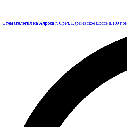
Cтоматология на Алроса
г. Орёл, Карачевское шоссе д.100 по