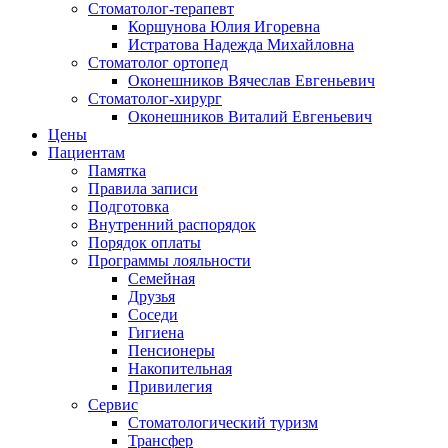
Стоматолог-терапевт
Коршунова Юлия Игоревна
Истратова Надежда Михайловна
Cтоматолог ортопед
Оконешников Вячеслав Евгеньевич
Cтоматолог-хирург
Оконешников Виталий Евгеньевич
Цены
Пациентам
Памятка
Правила записи
Подготовка
Внутренний распорядок
Порядок оплаты
Программы лояльности
Семейная
Друзья
Соседи
Гигиена
Пенсионеры
Накопительная
Привилегия
Cервис
Стоматологический туризм
Трансфер