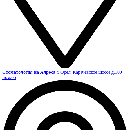
Cтоматология на Алроса
г. Орёл, Карачевское шоссе д.100
пом.65