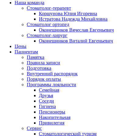
Наша команда
Стоматолог-терапевт
Коршунова Юлия Игоревна
Истратова Надежда Михайловна
Cтоматолог ортопед
Оконешников Вячеслав Евгеньевич
Cтоматолог-хирург
Оконешников Виталий Евгеньевич
Цены
Пациентам
Памятка
Правила записи
Подготовка
Внутренний распорядок
Порядок оплаты
Программы лояльности
Семейная
Друзья
Соседи
Гигиена
Пенсионеры
Накопительная
Привилегия
Cервис
Стоматологический туризм