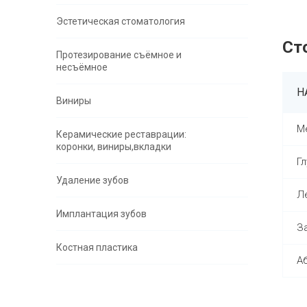
Эстетическая стоматология
Ст
Протезирование съёмное и
несъёмное
Н
Виниры
М
Керамические реставрации:
коронки, виниры,вкладки
Г
Удаление зубов
Л
Имплантация зубов
З
Костная пластика
А