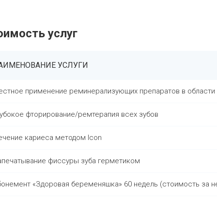
оимость услуг
АИМЕНОВАНИЕ УСЛУГИ
естное применение реминерализующих препаратов в области 
лубокое фторирование/ремтерапия всех зубов
ечение кариеса методом Icon
апечатывание фиссуры зуба герметиком
бонемент «Здоровая беременяшка» 60 недель (стоимость за н