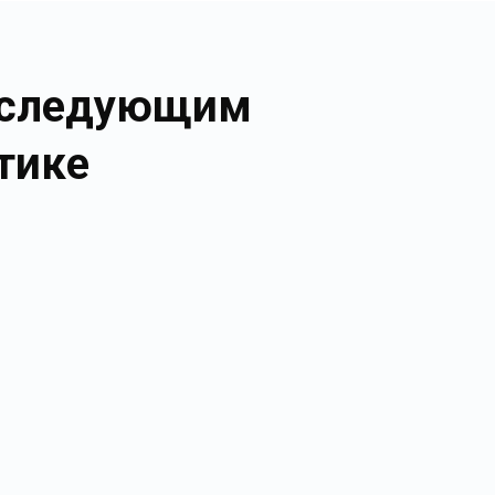
к следующим
тике