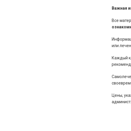
Важная и
Все матер
ознакоми
Информац
или лечен
Каждый к
рекоменд
Самолече
своеврем
Цены, ука
админист